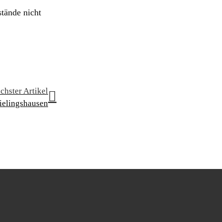
stände nicht
chster Artikel
Rielingshausen