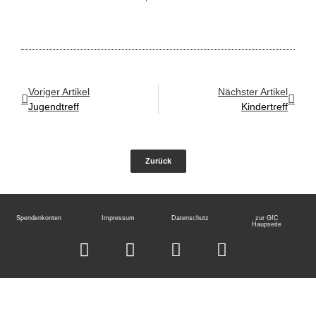
Voriger Artikel
Nächster Artikel
Jugendtreff
Kindertreff
Zurück
Spendenkonten
Impressum
Datenschutz
zur GfC
Haupseite