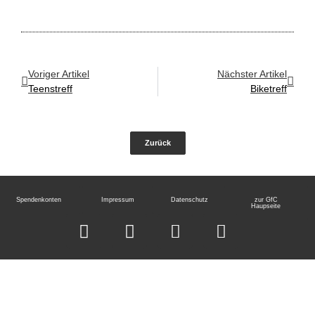
Voriger Artikel
Nächster Artikel
Teenstreff
Biketreff
Zurück
Spendenkonten
Impressum
Datenschutz
zur GfC
Haupseite