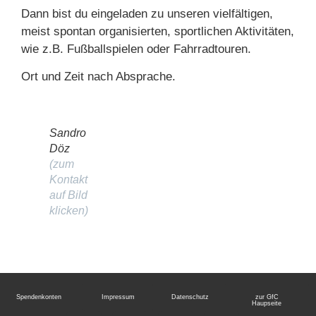
Dann bist du eingeladen zu unseren vielfältigen,
meist spontan organisierten, sportlichen Aktivitäten,
wie z.B. Fußballspielen oder Fahrradtouren.
Ort und Zeit nach Absprache.
Sandro
Döz
(zum
Kontakt
auf Bild
klicken)
Spendenkonten
Impressum
Datenschutz
zur GfC
Haupseite