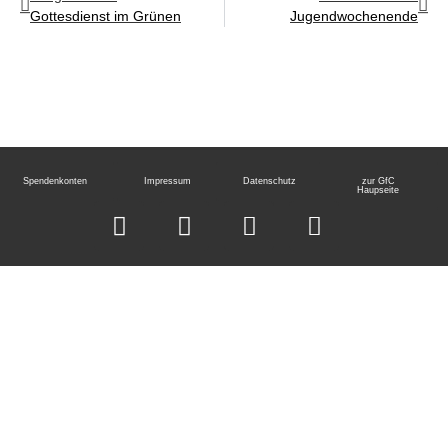
Gottesdienst im Grünen
Jugendwochenende
Spendenkonten
Impressum
Datenschutz
zur GfC
Haupseite